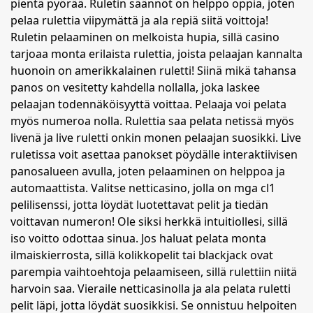
pientä pyörää. Ruletin säännöt on helppo oppia, joten
pelaa rulettia viipymättä ja ala repiä siitä voittoja!
Ruletin pelaaminen on melkoista hupia, sillä casino
tarjoaa monta erilaista rulettia, joista pelaajan kannalta
huonoin on amerikkalainen ruletti! Siinä mikä tahansa
panos on vesitetty kahdella nollalla, joka laskee
pelaajan todennäköisyyttä voittaa. Pelaaja voi pelata
myös numeroa nolla. Rulettia saa pelata netissä myös
livenä ja live ruletti onkin monen pelaajan suosikki. Live
ruletissa voit asettaa panokset pöydälle interaktiivisen
panosalueen avulla, joten pelaaminen on helppoa ja
automaattista. Valitse netticasino, jolla on mga cl1
pelilisenssi, jotta löydät luotettavat pelit ja tiedän
voittavan numeron! Ole siksi herkkä intuitiollesi, sillä
iso voitto odottaa sinua. Jos haluat pelata monta
ilmaiskierrosta, sillä kolikkopelit tai blackjack ovat
parempia vaihtoehtoja pelaamiseen, sillä rulettiin niitä
harvoin saa. Vieraile netticasinolla ja ala pelata ruletti
pelit läpi, jotta löydät suosikkisi. Se onnistuu helpoiten