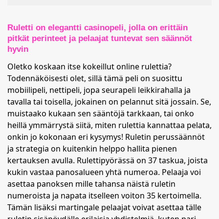
Ruletti on elegantti casinopeli, jolla on erittäin
pitkät perinteet ja pelaajat tuntevat sen säännöt
hyvin
Oletko koskaan itse kokeillut online rulettia?
Todennäköisesti olet, sillä tämä peli on suosittu
mobiilipeli, nettipeli, jopa seurapeli leikkirahalla ja
tavalla tai toisella, jokainen on pelannut sitä jossain. Se,
muistaako kukaan sen sääntöjä tarkkaan, tai onko
heillä ymmärrystä siitä, miten rulettia kannattaa pelata,
onkin jo kokonaan eri kysymys! Ruletin perussäännöt
ja strategia on kuitenkin helppo hallita pienen
kertauksen avulla. Rulettipyörässä on 37 taskua, joista
kukin vastaa panosalueen yhtä numeroa. Pelaaja voi
asettaa panoksen mille tahansa näistä ruletin
numeroista ja napata itselleen voiton 35 kertoimella.
Tämän lisäksi martingale pelaajat voivat asettaa tälle