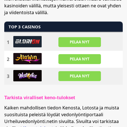
kasinoiden välillä, mutta yleisesti ottaen ne ovat yhden
ja viidentoista välillä.
TOP 3 CASINOS
1
PELAA NYT
2
PELAA NYT
3
PELAA NYT
Tarkista viralliset keno-tulokset
Kaiken mahdollisen tiedon Kenosta, Lotosta ja muista
suosituista peleistä löydät vedonlyöntiportaali
Urheiluvedonlyönti.netin sivuilta. Sivuilta voi tarkistaa